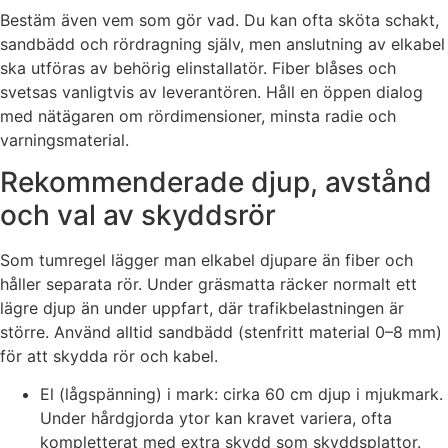
Bestäm även vem som gör vad. Du kan ofta sköta schakt,
sandbädd och rördragning själv, men anslutning av elkabel
ska utföras av behörig elinstallatör. Fiber blåses och
svetsas vanligtvis av leverantören. Håll en öppen dialog
med nätägaren om rördimensioner, minsta radie och
varningsmaterial.
Rekommenderade djup, avstånd
och val av skyddsrör
Som tumregel lägger man elkabel djupare än fiber och
håller separata rör. Under gräsmatta räcker normalt ett
lägre djup än under uppfart, där trafikbelastningen är
större. Använd alltid sandbädd (stenfritt material 0–8 mm)
för att skydda rör och kabel.
El (lågspänning) i mark: cirka 60 cm djup i mjukmark.
Under hårdgjorda ytor kan kravet variera, ofta
kompletterat med extra skydd som skyddsplattor.