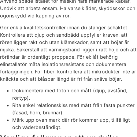
Använd spade istället för maskin nära markerade kablar.
Undvik att arbeta ensam. Ha varselkläder, skyddsskor och
ögonskydd vid kapning av rör.
Gör enkla kvalitetskontroller innan du stänger schaktet.
Kontrollera att djup och sandbädd uppfyller kraven, att
rören ligger rakt och utan klämskador, samt att böjar är
mjuka. Säkerställ att varningsband ligger i rätt höjd och att
rörändar är ordentligt proppade. För el: låt behörig
elinstallatör mäta isolationsresistans och dokumentera
förläggningen. För fiber: kontrollera att mikrodukter inte är
knäckta och att blåsbar längd är fri från snäva böjar.
Dokumentera med foton och mått (djup, avstånd,
rörtyp).
Rita enkel relationsskiss med mått från fasta punkter
(fasad, hörn, brunnar).
Märk upp ovan mark där rör kommer upp, tillfälligt
och väderbeständigt.