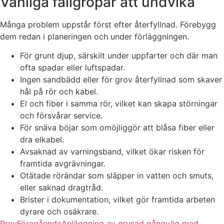
Vanliga fallgropar att undvika
Många problem uppstår först efter återfyllnad. Förebygg
dem redan i planeringen och under förläggningen.
För grunt djup, särskilt under uppfarter och där man
ofta spadar eller luftspadar.
Ingen sandbädd eller för grov återfyllnad som skaver
hål på rör och kabel.
El och fiber i samma rör, vilket kan skapa störningar
och försvårar service.
För snäva böjar som omöjliggör att blåsa fiber eller
dra elkabel.
Avsaknad av varningsband, vilket ökar risken för
framtida avgrävningar.
Otätade rörändar som släpper in vatten och smuts,
eller saknad dragtråd.
Brister i dokumentation, vilket gör framtida arbeten
dyrare och osäkrare.
Prev
Föregående
Anläggning av grusad gångväg med