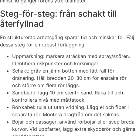
minst 10 gånger rörens ytterdiameter.
Steg-för-steg: från schakt till
återfyllnad
En strukturerad arbetsgång sparar tid och minskar fel. Följ
dessa steg för en robust förläggning:
Uppmärkning: markera sträckan med spray/snören.
Identifiera riskpunkter och korsningar.
Schakt: gräv en jämn botten med lätt fall för
dränering. Håll bredden 20–30 cm för enstaka rör
och större om flera rör läggs.
Sandbädd: lägg 10 cm stenfri sand. Raka till och
kontrollera nivå med måttstock.
Rör/kabel: rulla ut utan vridning. Lägg el och fiber i
separata rör. Montera dragtråd om det saknas.
Böjar och passager: använd rörböjar eller svep breda
kurvor. Vid uppfarter, lägg extra skyddsrör och gärna