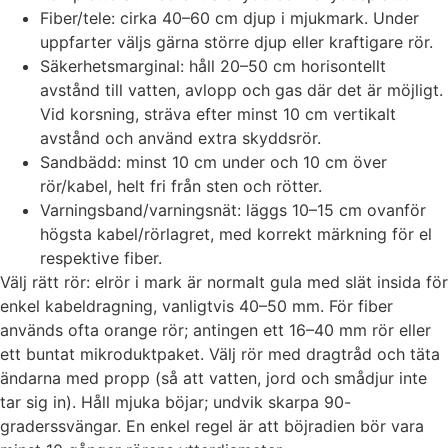
Fiber/tele: cirka 40–60 cm djup i mjukmark. Under
uppfarter väljs gärna större djup eller kraftigare rör.
Säkerhetsmarginal: håll 20–50 cm horisontellt
avstånd till vatten, avlopp och gas där det är möjligt.
Vid korsning, sträva efter minst 10 cm vertikalt
avstånd och använd extra skyddsrör.
Sandbädd: minst 10 cm under och 10 cm över
rör/kabel, helt fri från sten och rötter.
Varningsband/varningsnät: läggs 10–15 cm ovanför
högsta kabel/rörlagret, med korrekt märkning för el
respektive fiber.
Välj rätt rör: elrör i mark är normalt gula med slät insida för
enkel kabeldragning, vanligtvis 40–50 mm. För fiber
används ofta orange rör; antingen ett 16–40 mm rör eller
ett buntat mikroduktpaket. Välj rör med dragtråd och täta
ändarna med propp (så att vatten, jord och smådjur inte
tar sig in). Håll mjuka böjar; undvik skarpa 90-
graderssvängar. En enkel regel är att böjradien bör vara