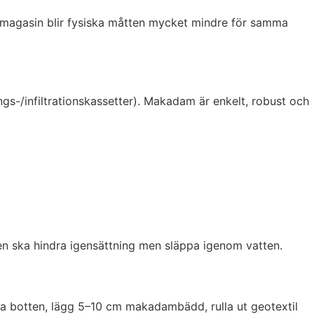
ulmagasin blir fysiska måtten mycket mindre för samma
ngs-/infiltrationskassetter). Makadam är enkelt, robust och
en ska hindra igensättning men släppa igenom vatten.
na botten, lägg 5–10 cm makadambädd, rulla ut geotextil