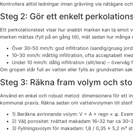
Kontrollera alltid ledningar innan grävning via nätägare oc
Steg 2: Gör ett enkelt perkolation
Ett perkolationstest visar hur snabbt marken kan ta emot 
marken mättas (fyll på en gång till), mät sedan hur många 
Över 30–50 mm/h: god infiltration (sandig/grusig jord
10–30 mm/h: måttlig infiltration, ofta acceptabelt me
Under 10 mm/h: dålig infiltration (silt/lera) – övervä
Om gropen står full av vatten eller fylls av grundvatten sakn
Steg 3: Räkna fram volym och sto
Använd en enkel och robust metod: dimensionera för ett in
kommunal praxis. Räkna sedan om vattenvolymen till stenfyl
1) Beräkna avrinnande volym: V = A × regn × φ. Exemp
2) Välj porositet: tvättad makadam 16–32 har ca 30
3) Fyllningsvolym för makadam: 1,8 / 0,35 ≈ 5,2 m³ st