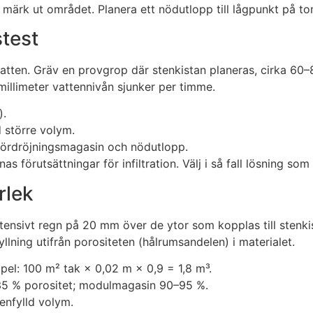
h märk ut området. Planera ett nödutlopp till lågpunkt på to
stest
vatten. Gräv en provgrop där stenkistan planeras, cirka 60
millimeter vattennivån sjunker per timme.
).
d större volym.
g fördröjningsmagasin och nödutlopp.
as förutsättningar för infiltration. Välj i så fall lösning so
rlek
tensivt regn på 20 mm över de ytor som kopplas till stenk
lning utifrån porositeten (hålrumsandelen) i materialet.
el: 100 m² tak × 0,02 m × 0,9 = 1,8 m³.
–35 % porositet; modulmagasin 90–95 %.
enfylld volym.