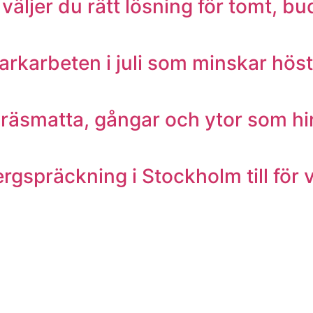
 väljer du rätt lösning för tomt, b
rkarbeten i juli som minskar hös
gräsmatta, gångar och ytor som hin
gspräckning i Stockholm till för v