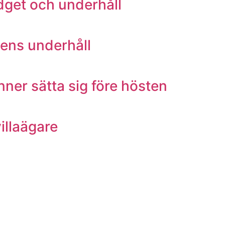
udget och underhåll
tens underhåll
ner sätta sig före hösten
illaägare