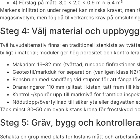
4) Förslag på mått: 3,0 × 2,0 × 0,9 m ≈ 5,4 m³.
Markens infiltration under regnet kan minska kravet, men 
magasinvolym, men följ då tillverkarens krav på omslutnin
Steg 4: Välj material och uppbyg
Två huvudalternativ finns: en traditionell stenkista av tvä
billigt i material; moduler ger hög porositet och kontroller
Makadam 16–32 mm (tvättad, rundade finfraktioner s
Geotextil/markduk för separation (vanligen klass N2/
Rensbrunn med sandfång vid stuprör för att fånga löv
Dräneringsrör 110 mm (slitsat i kistan, tätt fram till kis
Kontroll-/spolrör upp till marknivå för framtida inspek
Nödutlopp/överfyllnad till säker yta eller dagvattenledn
Täck minst 30–50 cm ovan kistans krona för frostskydd oc
Steg 5: Gräv, bygg och kontroller
Schakta en grop med plats för kistans mått och arbetsmån.