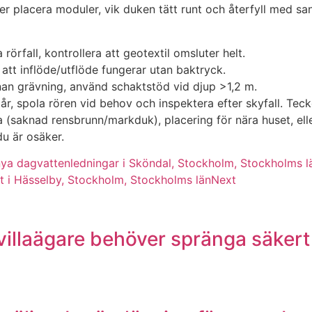
 placera moduler, vik duken tätt runt och återfyll med sand
 rörfall, kontrollera att geotextil omsluter helt.
att inflöde/utflöde fungerar utan baktryck.
nnan grävning, använd schaktstöd vid djup >1,2 m.
, spola rören vid behov och inspektera efter skyfall. Tecke
sta (saknad rensbrunn/markduk), placering för nära huset, el
u är osäker.
nya dagvattenledningar i Sköndal, Stockholm, Stockholms l
 i Hässelby, Stockholm, Stockholms län
Next
illaägare behöver spränga säkert 