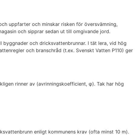
k och uppfarter och minskar risken för översvämning,
agasin och sipprar sedan ut till omgivande jord.
ll byggnader och dricksvattenbrunnar. I tät lera, vid hög
ttenregler och branschråd (t.ex. Svenskt Vatten P110) ger
igen rinner av (avrinningskoefficient, φ). Tak har hög
icksvattenbrunn enligt kommunens krav (ofta minst 10 m).