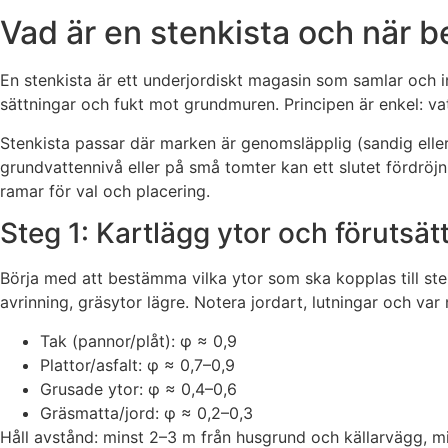
Vad är en stenkista och när 
En stenkista är ett underjordiskt magasin som samlar och i
sättningar och fukt mot grundmuren. Principen är enkel: va
Stenkista passar där marken är genomsläpplig (sandig eller 
grundvattennivå eller på små tomter kan ett slutet fördr
ramar för val och placering.
Steg 1: Kartlägg ytor och förutsät
Börja med att bestämma vilka ytor som ska kopplas till st
avrinning, gräsytor lägre. Notera jordart, lutningar och va
Tak (pannor/plåt): φ ≈ 0,9
Plattor/asfalt: φ ≈ 0,7–0,9
Grusade ytor: φ ≈ 0,4–0,6
Gräsmatta/jord: φ ≈ 0,2–0,3
Håll avstånd: minst 2–3 m från husgrund och källarvägg, m