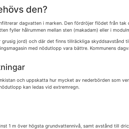
behövs den?
nfiltrerar dagvatten i marken. Den fördröjer flödet från ta
tten fyller hålrummen mellan sten (makadam) eller i modulm
grusig jord) och där det finns tillräckliga skyddsavstånd ti
öjningsmagasin med nödutlopp vara bättre. Kommunens dagva
tningar
enkistan och uppskatta hur mycket av nederbörden som verkl
r nödutlopp kan ledas vid extremregn.
inst 1 m över högsta grundvattennivå, samt avstånd till dr