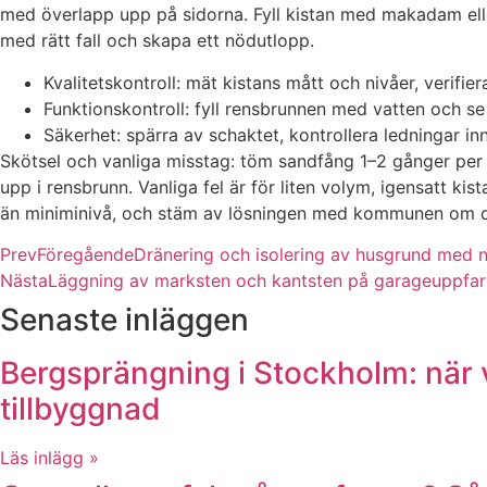
med överlapp upp på sidorna. Fyll kistan med makadam eller
med rätt fall och skapa ett nödutlopp.
Kvalitetskontroll: mät kistans mått och nivåer, verifiera
Funktionskontroll: fyll rensbrunnen med vatten och se 
Säkerhet: spärra av schaktet, kontrollera ledningar i
Skötsel och vanliga misstag: töm sandfång 1–2 gånger per år
upp i rensbrunn. Vanliga fel är för liten volym, igensatt ki
än miniminivå, och stäm av lösningen med kommunen om d
Prev
Föregående
Dränering och isolering av husgrund med 
Nästa
Läggning av marksten och kantsten på garageuppfart
Senaste inläggen
Bergsprängning i Stockholm: när v
tillbyggnad
Läs inlägg »