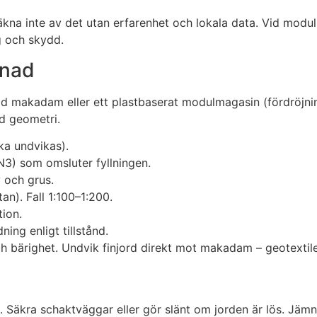
räkna inte av det utan erfarenhet och lokala data. Vid mod
g och skydd.
gnad
ttad makadam eller ett plastbaserat modulmagasin (fördröjni
ad geometri.
ka undvikas).
N3) som omsluter fyllningen.
 och grus.
tan). Fall 1:100–1:200.
tion.
ing enligt tillstånd.
h bärighet. Undvik finjord direkt mot makadam – geotextil
a
 Säkra schaktväggar eller gör slänt om jorden är lös. Jäm